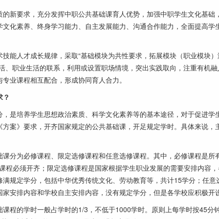
的新要求，充分发挥中职公共基础课育人优势，加强中职学生文化基础
学文化素养、终身学习能力、自主发展能力、沟通合作能力，全面提高学
技能人才成长规律，采取“基础模块为共性要求，拓展模块（职业模块）
生活、职业生活的联系，利用或设置职场情境，突出实践取向，注重有机融
与专业课程相互配合，形成协同育人合力。
求？
，是培养学生思想政治素质、科学文化素养等的基本途径，对于促进学
《方案》要求，开齐国家规定的公共基础课，开足规定学时。具体来说，
课分为必修课程、限定选修课程和任意选修课程。其中，必修课程是所
0门课程必须开齐；限定选修课程是国家根据学生职业发展的需要安排内容，
修满规定学分，包括中华优秀传统文化、劳动教育等，共计15学分；任意
国家安排内容和学校自主安排内容，没有规定学分，但是各学校应积极开
的学时一般占学时的1/3，不低于1000学时。原则上每学时按45分