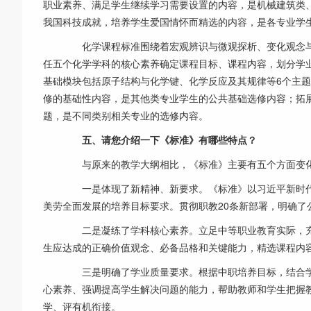
职业素养、满足学生继续学习需要设置的内容，是机械建筑类
我国科技成就，培养学生爱国情怀而精选的内容，是各专业学
化学课程标准围绕着宏观辨识与微观探析、变化观念与
任五个化学学科的核心素养确定课程目标、课程内容，划分学
基础模块包括原子结构与化学键、化学反应及其规律等6个主
修的基础性内容，是其他类专业学生的公共基础选修内容；拓
题，是不同类别相关专业的选修内容。
五、请您介绍一下《标准》有哪些特点？
与原来的教学大纲相比，《标准》主要有五个方面变
一是体现了新精神、新要求。《标准》以习近平新时代
美劳全面发展的培养目标要求。贯彻职教20条新部署，明确了
二是凝练了学科核心素养。立足中等职业教育实际，充
生应达成的正确价值观念、必备品格和关键能力，精选课程内
三是明确了学业质量要求。根据中职培养目标，结合学
心素养、强调提高学生解决问题的能力，帮助教师和学生把握
学、评有机衔接。