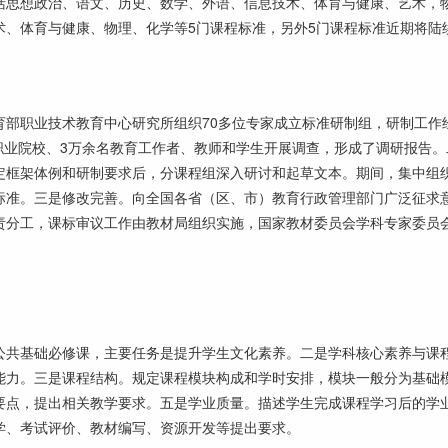
思想政治、语文、历史、数学、外语、信息技术、体育与健康、艺术，
术、体育与健康、物理、化学等5门课程标准，另外5门课程标准近期将陆
职业技术教育中心研究所组织70多位专家成立标准研制组，研制工作
所职业院校、3万余名教育工作者、教师和学生开展调查，形成了调研报告。
定框架体例和研制要求后，分课程组深入研讨和起草文本。期间，集中组
标准。三是修改完善。向全国各省（区、市）教育行政管理部门广泛征求
责分工，课标审议工作由教材局组织实施，国家教材委员会学科专家委员
共基础必修课，主要任务是提升学生文化素养。二是学科核心素养与课
能力。三是课程结构。规定课程模块构成和学时安排，模块一般分为基础
要点，提出相关教学要求。五是学业质量。描述学生完成课程学习后的学
学、考试评价、教材编写、资源开发等提出要求。