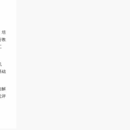
》培
行教
工
机
基础
与解
元评