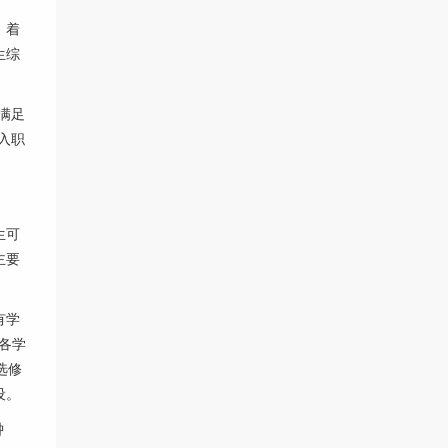
，着
生综
满足
入职
生可
主要
有学
各学
选修
设。
钟