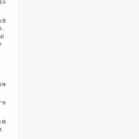
展示
会责
块。
生必
专
智体
了学
生核
教、